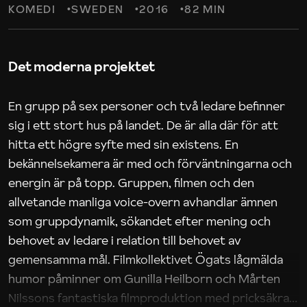
KOMEDI
SWEDEN
2016
82 MIN
Det moderna projektet
En grupp på sex personer och två ledare befinner
sig i ett stort hus på landet. De är alla där för att
hitta ett högre syfte med sin existens. En
bekännelsekamera är med och förväntningarna och
energin är på topp. Gruppen, filmen och den
allvetande manliga voice-overn avhandlar ämnen
som gruppdynamik, sökandet efter mening och
behovet av ledare i relation till behovet av
gemensamma mål. Filmkollektivet Ögats lågmälda
humor påminner om Gunilla Heilborn och Mårten
Nilssons fantastiska filmproduktion med pricksäkra