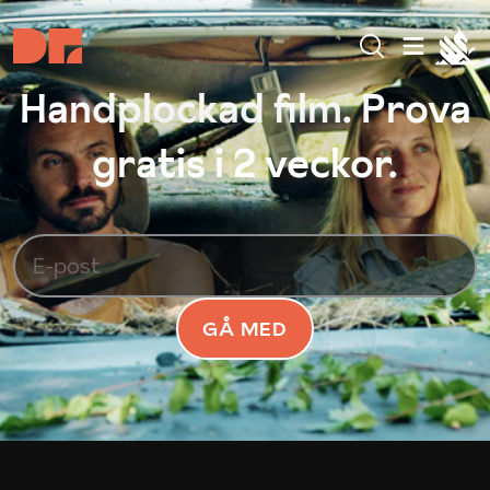
Handplockad film. Prova
gratis i 2 veckor.
GÅ MED