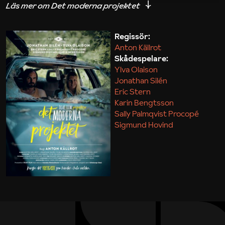
iakttagelser om hur svårt det kan vara att omsätta
teori till praktik.
Regissör:
Anton Källrot
Maja Kekonius
Skådespelare:
Ylva Olaison
Jonathan Silén
Eric Stern
Karin Bengtsson
Sally Palmqvist Procopé
Sigmund Hovind