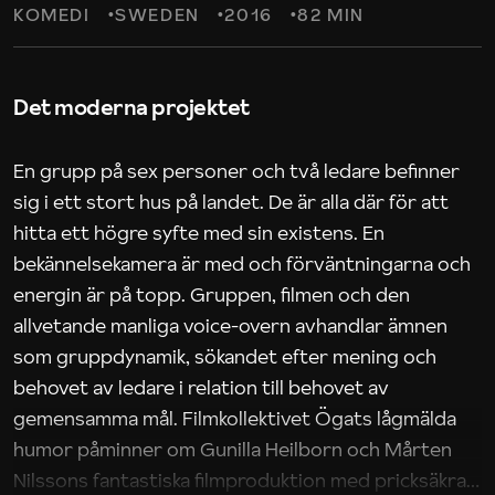
KOMEDI
SWEDEN
2016
82 MIN
Det moderna projektet
En grupp på sex personer och två ledare befinner
sig i ett stort hus på landet. De är alla där för att
hitta ett högre syfte med sin existens. En
bekännelsekamera är med och förväntningarna och
energin är på topp. Gruppen, filmen och den
allvetande manliga voice-overn avhandlar ämnen
som gruppdynamik, sökandet efter mening och
behovet av ledare i relation till behovet av
gemensamma mål. Filmkollektivet Ögats lågmälda
humor påminner om Gunilla Heilborn och Mårten
Nilssons fantastiska filmproduktion med pricksäkra