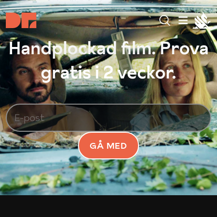
Handplockad film. Prova
gratis i 2 veckor.
GÅ MED