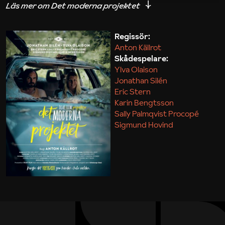
iakttagelser om hur svårt det kan vara att omsätta
teori till praktik.
Regissör:
Anton Källrot
Maja Kekonius
Skådespelare:
Ylva Olaison
Jonathan Silén
Eric Stern
Karin Bengtsson
Sally Palmqvist Procopé
Sigmund Hovind