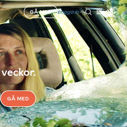
GÅ MED
Logga in
 veckor.
GÅ MED