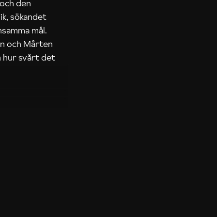
 och den
ik, sökandet
ensamma mål.
rn och Mårten
 hur svårt det