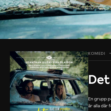
KOMEDI
Det
En grupp på
är alla där