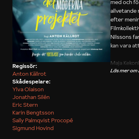
med och fö
allvetande
efter menin
Filmkollek
Nilssons fa
kan vara att
Maja Kekon
Regissör:
Anton Källrot
Skådespelare:
Ylva Olaison
Jonathan Silén
Eric Stern
Karin Bengtsson
Sally Palmqvist Procopé
Sigmund Hovind