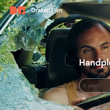
Draken Film
Handplo