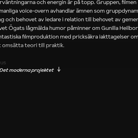
rväntningarna och energin är på topp. Gruppen, filmen
 manliga voice-overn avhandlar ämnen som gruppdynam
g och behovet av ledare i relation till behovet av gem
tivet Ögats lågmälda humor påminner om Gunilla Heilbo
ntastiska filmproduktion med pricksäkra iakttagelser om
 omsätta teori till praktik.
ius