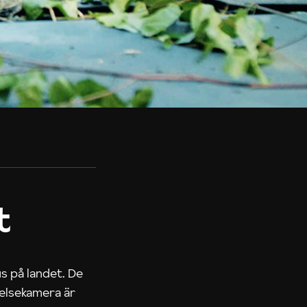
t
us på landet. De
nelsekamera är