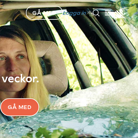
GÅ MED
Logga in
 veckor.
GÅ MED