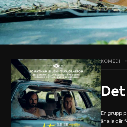
KOMEDI
Det
En grupp på
är alla där