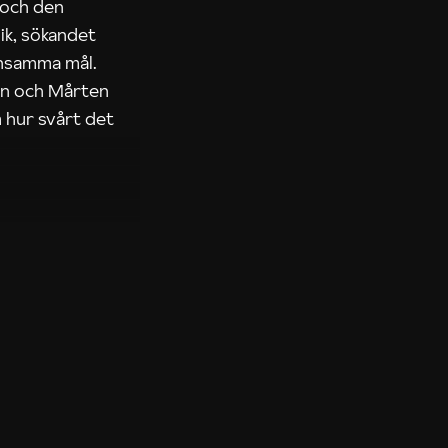
 och den
ik, sökandet
ensamma mål.
rn och Mårten
 hur svårt det