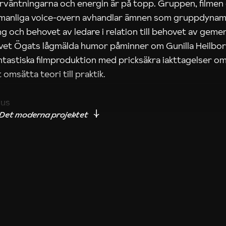
rväntningarna och energin är på topp. Gruppen, filmen
 manliga voice-overn avhandlar ämnen som gruppdynam
g och behovet av ledare i relation till behovet av gem
tivet Ögats lågmälda humor påminner om Gunilla Heilbo
ntastiska filmproduktion med pricksäkra iakttagelser om
 omsätta teori till praktik.
ius