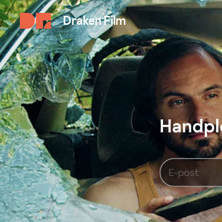
Draken Film
Handplo