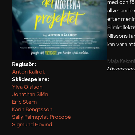
med och fö
allvetande
efter menin
Filmkollek
Nilssons fa
kan vara att
Maja Kekon
Regissör:
Anton Källrot
Skådespelare:
Ylva Olaison
Jonathan Silén
Eric Stern
Karin Bengtsson
Sally Palmqvist Procopé
Sigmund Hovind