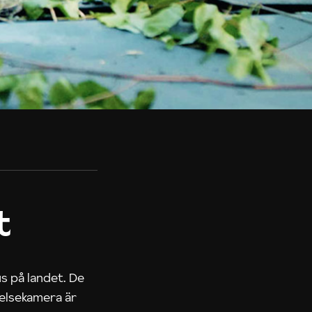
t
us på landet. De
nelsekamera är