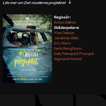
iakttagelser om hur svårt det kan vara att omsätta
teori till praktik.
Regissör:
Anton Källrot
Maja Kekonius
Skådespelare:
Ylva Olaison
Jonathan Silén
Eric Stern
Karin Bengtsson
Sally Palmqvist Procopé
Sigmund Hovind