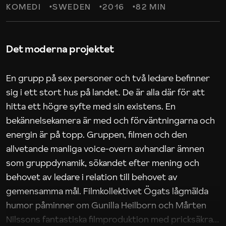
KOMEDI
SWEDEN
2016
82 MIN
Det moderna projektet
En grupp på sex personer och två ledare befinner
sig i ett stort hus på landet. De är alla där för att
hitta ett högre syfte med sin existens. En
bekännelsekamera är med och förväntningarna och
energin är på topp. Gruppen, filmen och den
allvetande manliga voice-overn avhandlar ämnen
som gruppdynamik, sökandet efter mening och
behovet av ledare i relation till behovet av
gemensamma mål. Filmkollektivet Ögats lågmälda
humor påminner om Gunilla Heilborn och Mårten
Nilssons fantastiska filmproduktion med pricksäkra