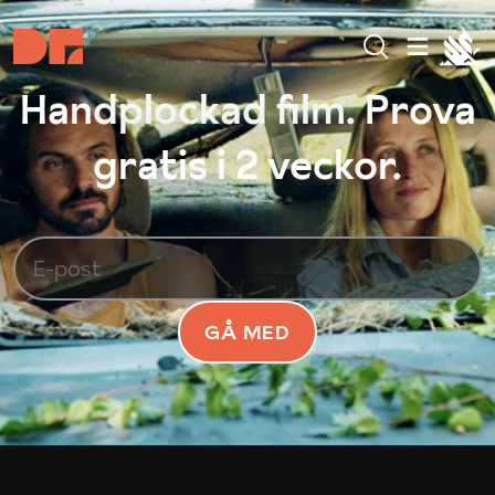
Handplockad film. Prova
gratis i 2 veckor.
GÅ MED