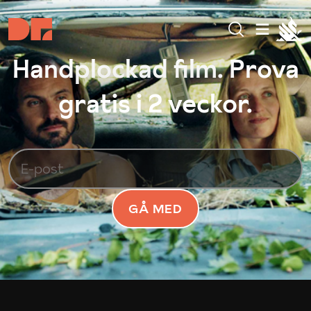
Handplockad film. Prova
gratis i 2 veckor.
GÅ MED