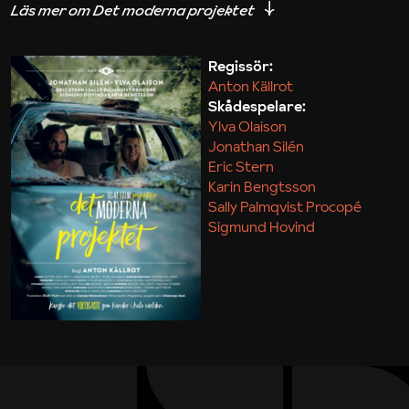
iakttagelser om hur svårt det kan vara att omsätta
teori till praktik.
Regissör:
Anton Källrot
Maja Kekonius
Skådespelare:
Ylva Olaison
Jonathan Silén
Eric Stern
Karin Bengtsson
Sally Palmqvist Procopé
Sigmund Hovind