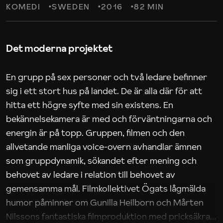
KOMEDI
SWEDEN
2016
82 MIN
Det moderna projektet
En grupp på sex personer och två ledare befinner
sig i ett stort hus på landet. De är alla där för att
hitta ett högre syfte med sin existens. En
bekännelsekamera är med och förväntningarna och
energin är på topp. Gruppen, filmen och den
allvetande manliga voice-overn avhandlar ämnen
som gruppdynamik, sökandet efter mening och
behovet av ledare i relation till behovet av
gemensamma mål. Filmkollektivet Ögats lågmälda
humor påminner om Gunilla Heilborn och Mårten
Nilssons fantastiska filmproduktion med pricksäkra