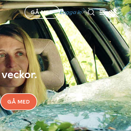
GÅ MED
Logga in
 veckor.
GÅ MED