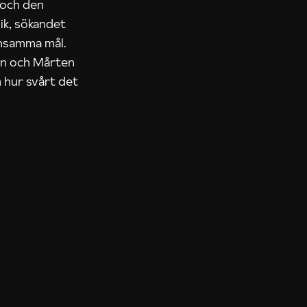
 och den
ik, sökandet
ensamma mål.
rn och Mårten
 hur svårt det