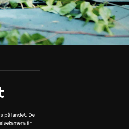
t
us på landet. De
nelsekamera är