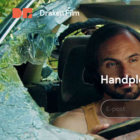
Draken Film
Handplo