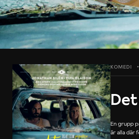
KOMEDI
Det
En grupp på
är alla där