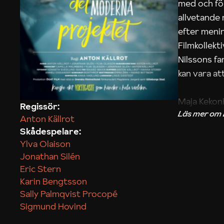
med och fö
allvetande
efter menin
Filmkollek
Nilssons fa
kan vara att
Maja Kekon
Regissör:
Anton Källrot
Skådespelare:
Ylva Olaison
Jonathan Silén
Eric Stern
Karin Bengtsson
Sally Palmqvist Procopé
Sigmund Hovind