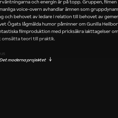
rväntningarna och energin är på topp. Gruppen, filmen
 manliga voice-overn avhandlar ämnen som gruppdynam
g och behovet av ledare i relation till behovet av gem
tivet Ögats lågmälda humor påminner om Gunilla Heilbo
ntastiska filmproduktion med pricksäkra iakttagelser om
 omsätta teori till praktik.
ius