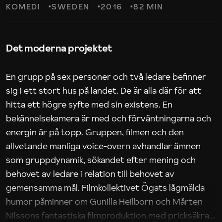
KOMEDI
SWEDEN
2016
82 MIN
Det moderna projektet
En grupp på sex personer och två ledare befinner
sig i ett stort hus på landet. De är alla där för att
hitta ett högre syfte med sin existens. En
bekännelsekamera är med och förväntningarna och
energin är på topp. Gruppen, filmen och den
allvetande manliga voice-overn avhandlar ämnen
som gruppdynamik, sökandet efter mening och
behovet av ledare i relation till behovet av
gemensamma mål. Filmkollektivet Ögats lågmälda
humor påminner om Gunilla Heilborn och Mårten
Nilssons fantastiska filmproduktion med pricksäkra