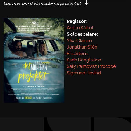
iakttagelser om hur svårt det kan vara att omsätta
teori till praktik.
Regissör:
Anton Källrot
Maja Kekonius
Skådespelare:
Ylva Olaison
Jonathan Silén
Eric Stern
Karin Bengtsson
Sally Palmqvist Procopé
Sigmund Hovind