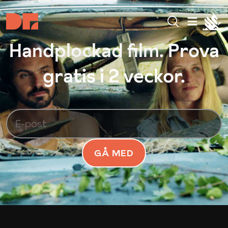
Handplockad film. Prova
gratis i 2 veckor.
GÅ MED