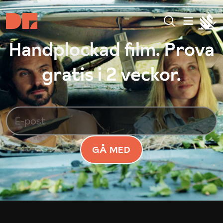
Handplockad film. Prova
gratis i 2 veckor.
GÅ MED