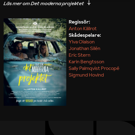
iakttagelser om hur svårt det kan vara att omsätta
teori till praktik.
Regissör:
Anton Källrot
Maja Kekonius
Skådespelare:
Ylva Olaison
Jonathan Silén
Eric Stern
Karin Bengtsson
Sally Palmqvist Procopé
Sigmund Hovind