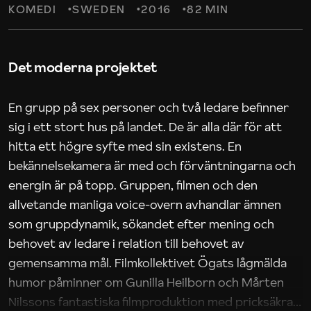
KOMEDI
SWEDEN
2016
82 MIN
Det moderna projektet
En grupp på sex personer och två ledare befinner
sig i ett stort hus på landet. De är alla där för att
hitta ett högre syfte med sin existens. En
bekännelsekamera är med och förväntningarna och
energin är på topp. Gruppen, filmen och den
allvetande manliga voice-overn avhandlar ämnen
som gruppdynamik, sökandet efter mening och
behovet av ledare i relation till behovet av
gemensamma mål. Filmkollektivet Ögats lågmälda
humor påminner om Gunilla Heilborn och Mårten
Nilssons fantastiska filmproduktion med pricksäkra