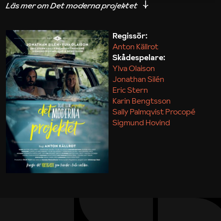
iakttagelser om hur svårt det kan vara att omsätta
teori till praktik.
Regissör:
Anton Källrot
Maja Kekonius
Skådespelare:
Ylva Olaison
Jonathan Silén
Eric Stern
Karin Bengtsson
Sally Palmqvist Procopé
Sigmund Hovind