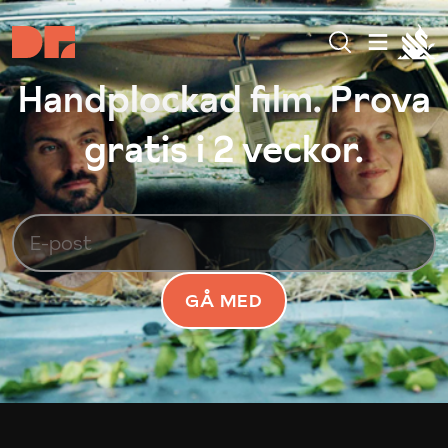
Handplockad film. Prova
gratis i 2 veckor.
GÅ MED