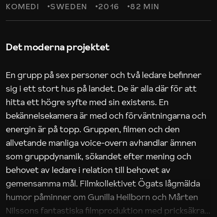
KOMEDI
SWEDEN
2016
82 MIN
Det moderna projektet
En grupp på sex personer och två ledare befinner
sig i ett stort hus på landet. De är alla där för att
hitta ett högre syfte med sin existens. En
bekännelsekamera är med och förväntningarna och
energin är på topp. Gruppen, filmen och den
allvetande manliga voice-overn avhandlar ämnen
som gruppdynamik, sökandet efter mening och
behovet av ledare i relation till behovet av
gemensamma mål. Filmkollektivet Ögats lågmälda
humor påminner om Gunilla Heilborn och Mårten
Nilssons fantastiska filmproduktion med pricksäkra