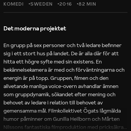
KOMEDI
SWEDEN
2016
82 MIN
Det moderna projektet
En grupp på sex personer och två ledare befinner
sig i ett stort hus på landet. De är alla där för att
hitta ett högre syfte med sin existens. En
bekännelsekamera är med och förväntningarna och
energin är på topp. Gruppen, filmen och den
allvetande manliga voice-overn avhandlar ämnen
som gruppdynamik, sökandet efter mening och
behovet av ledare i relation till behovet av
gemensamma mål. Filmkollektivet Ögats lågmälda
humor påminner om Gunilla Heilborn och Mårten
Nilssons fantastiska filmproduktion med pricksäkra