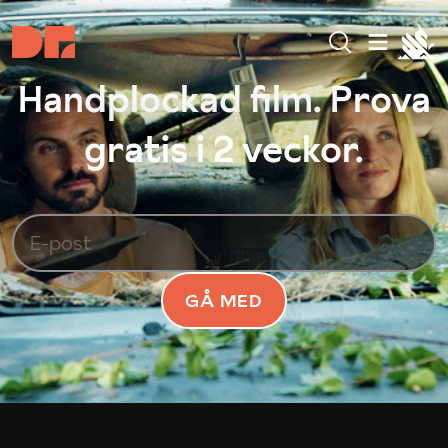
Handplockad film. Prova
gratis i 2 veckor.
GÅ MED