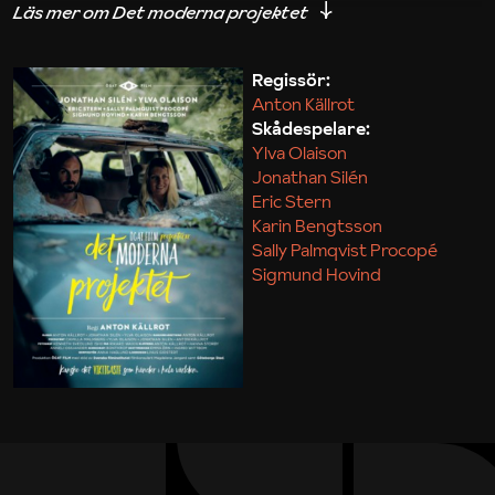
iakttagelser om hur svårt det kan vara att omsätta
teori till praktik.
Regissör:
Anton Källrot
Maja Kekonius
Skådespelare:
Ylva Olaison
Jonathan Silén
Eric Stern
Karin Bengtsson
Sally Palmqvist Procopé
Sigmund Hovind