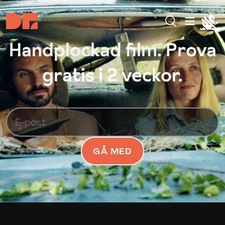
Handplockad film. Prova
gratis i 2 veckor.
GÅ MED