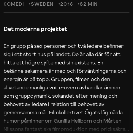
KOMEDI
SWEDEN
2016
82 MIN
Det moderna projektet
En grupp på sex personer och två ledare befinner
sig i ett stort hus på landet. De är alla där för att
hitta ett högre syfte med sin existens. En
bekännelsekamera är med och förväntningarna och
energin är på topp. Gruppen, filmen och den
allvetande manliga voice-overn avhandlar ämnen
som gruppdynamik, sökandet efter mening och
behovet av ledare i relation till behovet av
gemensamma mål. Filmkollektivet Ögats lågmälda
humor påminner om Gunilla Heilborn och Mårten
Nilssons fantastiska filmproduktion med pricksäkra