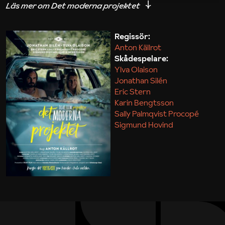
iakttagelser om hur svårt det kan vara att omsätta
teori till praktik.
Regissör:
Anton Källrot
Maja Kekonius
Skådespelare:
Ylva Olaison
Jonathan Silén
Eric Stern
Karin Bengtsson
Sally Palmqvist Procopé
Sigmund Hovind