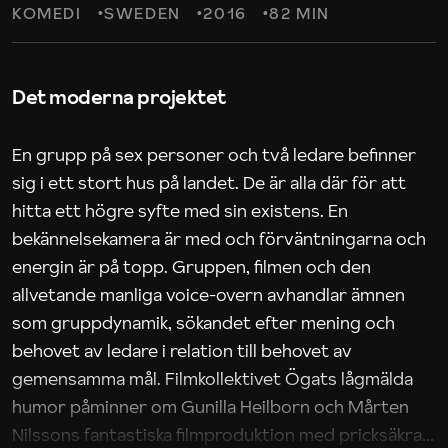
KOMEDI
SWEDEN
2016
82 MIN
Det moderna projektet
En grupp på sex personer och två ledare befinner
sig i ett stort hus på landet. De är alla där för att
hitta ett högre syfte med sin existens. En
bekännelsekamera är med och förväntningarna och
energin är på topp. Gruppen, filmen och den
allvetande manliga voice-overn avhandlar ämnen
som gruppdynamik, sökandet efter mening och
behovet av ledare i relation till behovet av
gemensamma mål. Filmkollektivet Ögats lågmälda
humor påminner om Gunilla Heilborn och Mårten
Nilssons fantastiska filmproduktion med pricksäkra