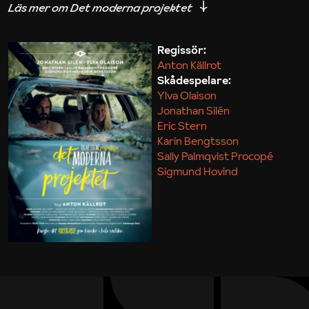
iakttagelser om hur svårt det kan vara att omsätta
teori till praktik.
Regissör:
Anton Källrot
Maja Kekonius
Skådespelare:
Ylva Olaison
Jonathan Silén
Eric Stern
Karin Bengtsson
Sally Palmqvist Procopé
Sigmund Hovind