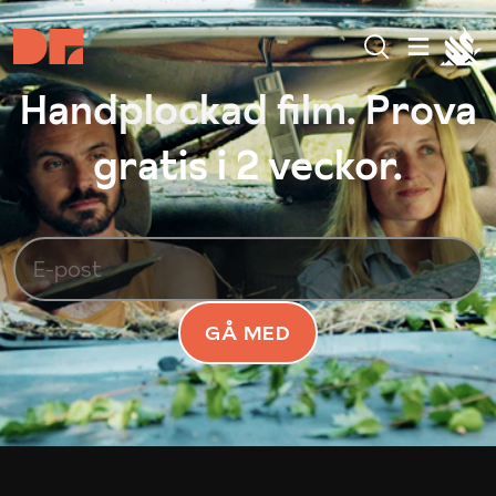
Handplockad film. Prova
gratis i 2 veckor.
GÅ MED