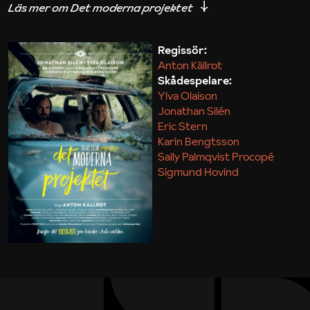
iakttagelser om hur svårt det kan vara att omsätta
teori till praktik.
Regissör:
Anton Källrot
Maja Kekonius
Skådespelare:
Ylva Olaison
Jonathan Silén
Eric Stern
Karin Bengtsson
Sally Palmqvist Procopé
Sigmund Hovind