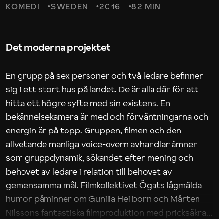
KOMEDI
SWEDEN
2016
82 MIN
Det moderna projektet
En grupp på sex personer och två ledare befinner
sig i ett stort hus på landet. De är alla där för att
hitta ett högre syfte med sin existens. En
bekännelsekamera är med och förväntningarna och
energin är på topp. Gruppen, filmen och den
allvetande manliga voice-overn avhandlar ämnen
som gruppdynamik, sökandet efter mening och
behovet av ledare i relation till behovet av
gemensamma mål. Filmkollektivet Ögats lågmälda
humor påminner om Gunilla Heilborn och Mårten
Nilssons fantastiska filmproduktion med pricksäkra