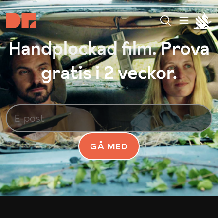
Handplockad film. Prova
gratis i 2 veckor.
GÅ MED