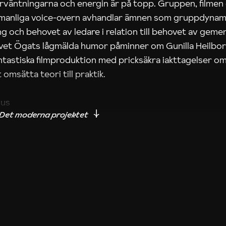
rväntningarna och energin är på topp. Gruppen, filmen
 manliga voice-overn avhandlar ämnen som gruppdynam
g och behovet av ledare i relation till behovet av gem
tivet Ögats lågmälda humor påminner om Gunilla Heilbo
ntastiska filmproduktion med pricksäkra iakttagelser om
 omsätta teori till praktik.
ius