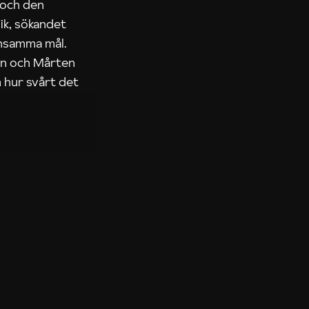
 och den
ik, sökandet
ensamma mål.
rn och Mårten
 hur svårt det