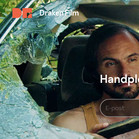
Draken Film
Handplo