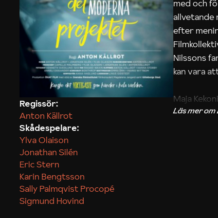
med och fö
allvetande
efter menin
Filmkollek
Nilssons fa
kan vara att
Maja Kekon
Regissör:
Anton Källrot
Skådespelare:
Ylva Olaison
Jonathan Silén
Eric Stern
Karin Bengtsson
Sally Palmqvist Procopé
Sigmund Hovind