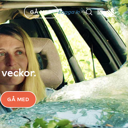
GÅ MED
Logga in
 veckor.
GÅ MED