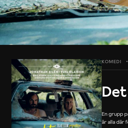
KOMEDI
Det
En grupp på
är alla där