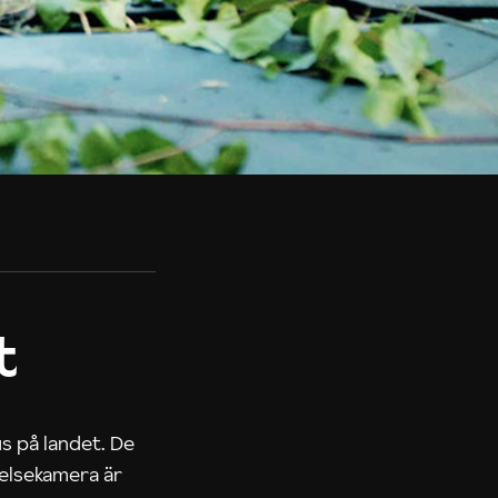
t
us på landet. De
nelsekamera är