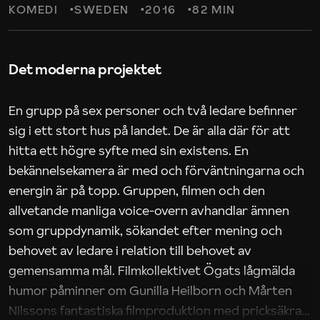
KOMEDI
SWEDEN
2016
82 MIN
Det moderna projektet
En grupp på sex personer och två ledare befinner
sig i ett stort hus på landet. De är alla där för att
hitta ett högre syfte med sin existens. En
bekännelsekamera är med och förväntningarna och
energin är på topp. Gruppen, filmen och den
allvetande manliga voice-overn avhandlar ämnen
som gruppdynamik, sökandet efter mening och
behovet av ledare i relation till behovet av
gemensamma mål. Filmkollektivet Ögats lågmälda
humor påminner om Gunilla Heilborn och Mårten
Nilssons fantastiska filmproduktion med pricksäkra