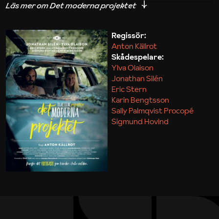
iakttagelser om hur svårt det kan vara att omsätta
teori till praktik.
Regissör:
Anton Källrot
Maja Kekonius
Skådespelare:
Ylva Olaison
Jonathan Silén
Eric Stern
Karin Bengtsson
Sally Palmqvist Procopé
Sigmund Hovind