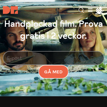
Handplockad film. Prova
gratis i 2 veckor.
GÅ MED