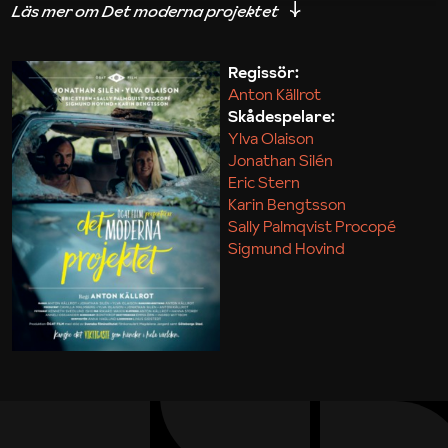
iakttagelser om hur svårt det kan vara att omsätta
teori till praktik.
Regissör:
Anton Källrot
Maja Kekonius
Skådespelare:
Ylva Olaison
Jonathan Silén
Eric Stern
Karin Bengtsson
Sally Palmqvist Procopé
Sigmund Hovind