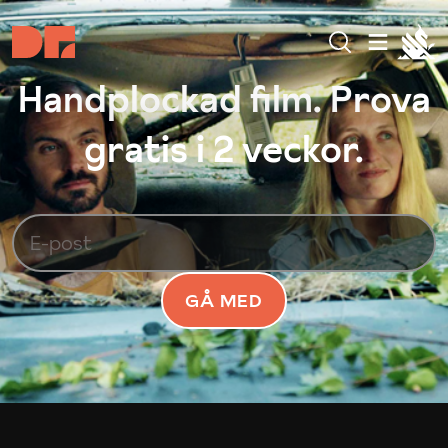
Handplockad film. Prova
gratis i 2 veckor.
GÅ MED