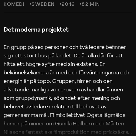
KOMEDI
SWEDEN
2016
82 MIN
Det moderna projektet
En grupp på sex personer och två ledare befinner
sig i ett stort hus på landet. De är alla där för att
hitta ett högre syfte med sin existens. En
bekännelsekamera är med och förväntningarna och
energin är på topp. Gruppen, filmen och den
allvetande manliga voice-overn avhandlar ämnen
som gruppdynamik, sökandet efter mening och
behovet av ledare i relation till behovet av
gemensamma mål. Filmkollektivet Ögats lågmälda
humor påminner om Gunilla Heilborn och Mårten
Nilssons fantastiska filmproduktion med pricksäkra