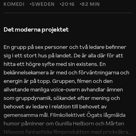
KOMEDI
SWEDEN
2016
82 MIN
Det moderna projektet
En grupp på sex personer och två ledare befinner
sig i ett stort hus på landet. De är alla där för att
hitta ett högre syfte med sin existens. En
bekännelsekamera är med och förväntningarna och
energin är på topp. Gruppen, filmen och den
allvetande manliga voice-overn avhandlar ämnen
som gruppdynamik, sökandet efter mening och
behovet av ledare i relation till behovet av
gemensamma mål. Filmkollektivet Ögats lågmälda
humor påminner om Gunilla Heilborn och Mårten
Nilssons fantastiska filmproduktion med pricksäkra