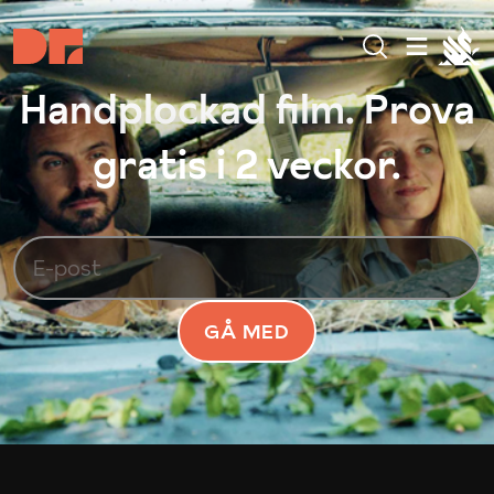
Handplockad film. Prova
gratis i 2 veckor.
GÅ MED