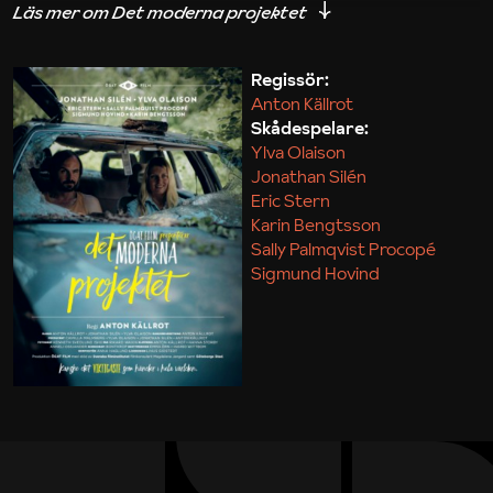
iakttagelser om hur svårt det kan vara att omsätta
teori till praktik.
Regissör:
Anton Källrot
Maja Kekonius
Skådespelare:
Ylva Olaison
Jonathan Silén
Eric Stern
Karin Bengtsson
Sally Palmqvist Procopé
Sigmund Hovind