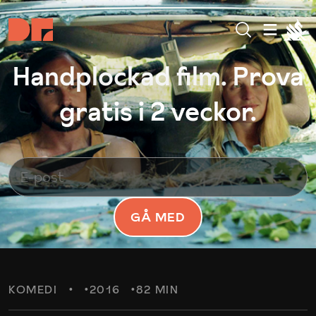
Handplockad film. Prova
gratis i 2 veckor.
GÅ MED
KOMEDI
2016
82 MIN