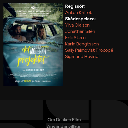
Regissör:
Anton Källrot
Maja Kekonius
Skådespelare:
Ylva Olaison
Jonathan Silén
Eric Stern
Karin Bengtsson
Sally Palmqvist Procopé
Sigmund Hovind
Om Draken Film
Användarvillkor