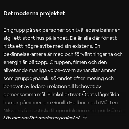
Det moderna projektet
En grupp på sex personer och två ledare befinner
sig i ett stort hus på landet. De är alla där för att
hitta ett högre syfte med sin existens. En
bekännelsekamera är med och förväntningarna och
energin är på topp. Gruppen, filmen och den
allvetande manliga voice-overn avhandlar ämnen
som gruppdynamik, sökandet efter mening och
behovet av ledare i relation till behovet av
gemensamma mål. Filmkollektivet Ögats lågmälda
humor påminner om Gunilla Heilborn och Mårten
Nilssons fantastiska filmproduktion med pricksäkra
iakttagelser om hur svårt det kan vara att omsätta
teori till praktik.