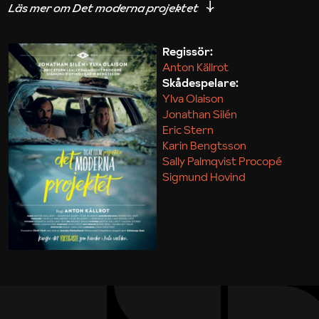
iakttagelser om hur svårt det kan vara att omsätta
teori till praktik.
Regissör:
Anton Källrot
Maja Kekonius
Skådespelare:
Ylva Olaison
Jonathan Silén
Eric Stern
Karin Bengtsson
Sally Palmqvist Procopé
Sigmund Hovind