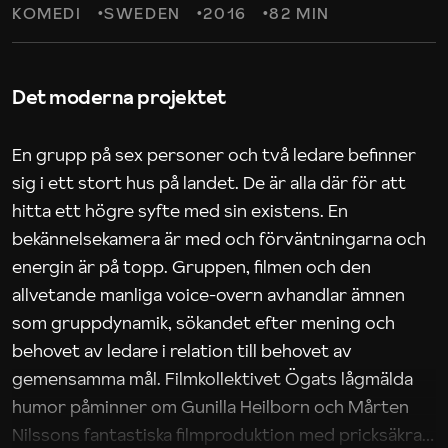
KOMEDI
SWEDEN
2016
82 MIN
Det moderna projektet
En grupp på sex personer och två ledare befinner
sig i ett stort hus på landet. De är alla där för att
hitta ett högre syfte med sin existens. En
bekännelsekamera är med och förväntningarna och
energin är på topp. Gruppen, filmen och den
allvetande manliga voice-overn avhandlar ämnen
som gruppdynamik, sökandet efter mening och
behovet av ledare i relation till behovet av
gemensamma mål. Filmkollektivet Ögats lågmälda
humor påminner om Gunilla Heilborn och Mårten
Nilssons fantastiska filmproduktion med pricksäkra