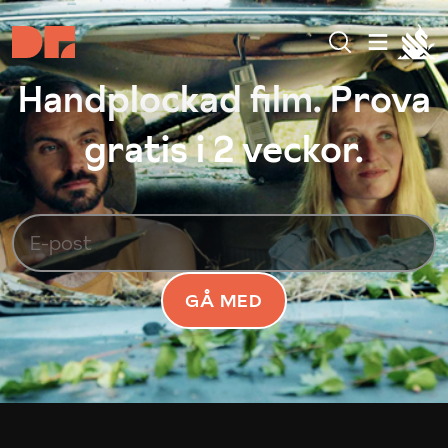
Handplockad film. Prova
gratis i 2 veckor.
GÅ MED