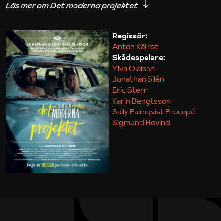
iakttagelser om hur svårt det kan vara att omsätta
teori till praktik.
Regissör:
Anton Källrot
Maja Kekonius
Skådespelare:
Ylva Olaison
Jonathan Silén
Eric Stern
Karin Bengtsson
Sally Palmqvist Procopé
Sigmund Hovind