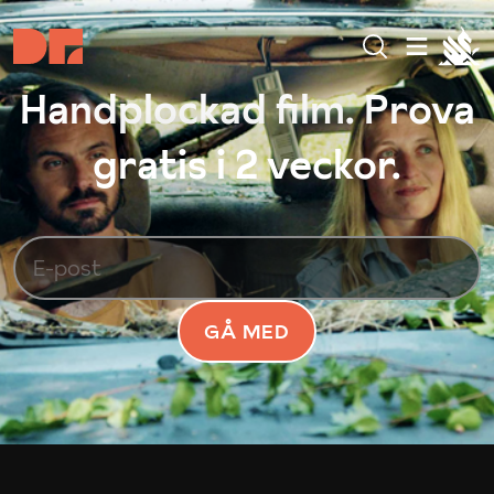
Handplockad film. Prova
gratis i 2 veckor.
GÅ MED