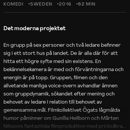
KOMEDI
SWEDEN
2016
82 MIN
Det moderna projektet
En grupp på sex personer och två ledare befinner
sig i ett stort hus på landet. De är alla där för att
hitta ett högre syfte med sin existens. En
bekännelsekamera är med och förväntningarna och
energin är på topp. Gruppen, filmen och den
allvetande manliga voice-overn avhandlar ämnen
som gruppdynamik, sökandet efter mening och
behovet av ledare i relation till behovet av
gemensamma mål. Filmkollektivet Ögats lågmälda
humor påminner om Gunilla Heilborn och Mårten
Nilssons fantastiska filmproduktion med pricksäkra