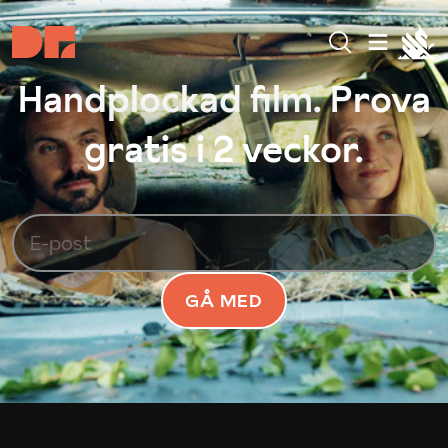
Handplockad film. Prova
gratis i 2 veckor.
GÅ MED