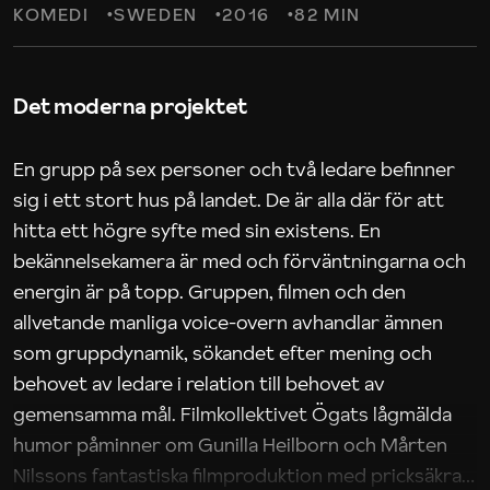
KOMEDI
SWEDEN
2016
82 MIN
Det moderna projektet
En grupp på sex personer och två ledare befinner
sig i ett stort hus på landet. De är alla där för att
hitta ett högre syfte med sin existens. En
bekännelsekamera är med och förväntningarna och
energin är på topp. Gruppen, filmen och den
allvetande manliga voice-overn avhandlar ämnen
som gruppdynamik, sökandet efter mening och
behovet av ledare i relation till behovet av
gemensamma mål. Filmkollektivet Ögats lågmälda
humor påminner om Gunilla Heilborn och Mårten
Nilssons fantastiska filmproduktion med pricksäkra