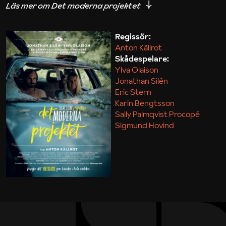
iakttagelser om hur svårt det kan vara att omsätta
teori till praktik.
Regissör:
Anton Källrot
Maja Kekonius
Skådespelare:
Ylva Olaison
Jonathan Silén
Eric Stern
Karin Bengtsson
Sally Palmqvist Procopé
Sigmund Hovind