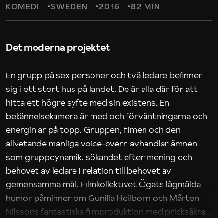
KOMEDI
SWEDEN
2016
82 MIN
Det moderna projektet
En grupp på sex personer och två ledare befinner
sig i ett stort hus på landet. De är alla där för att
hitta ett högre syfte med sin existens. En
bekännelsekamera är med och förväntningarna och
energin är på topp. Gruppen, filmen och den
allvetande manliga voice-overn avhandlar ämnen
som gruppdynamik, sökandet efter mening och
behovet av ledare i relation till behovet av
gemensamma mål. Filmkollektivet Ögats lågmälda
humor påminner om Gunilla Heilborn och Mårten
Nilssons fantastiska filmproduktion med pricksäkra