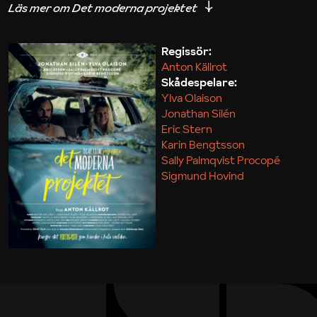
iakttagelser om hur svårt det kan vara att omsätta
teori till praktik.
Regissör:
Anton Källrot
Maja Kekonius
Skådespelare:
Ylva Olaison
Jonathan Silén
Eric Stern
Karin Bengtsson
Sally Palmqvist Procopé
Sigmund Hovind