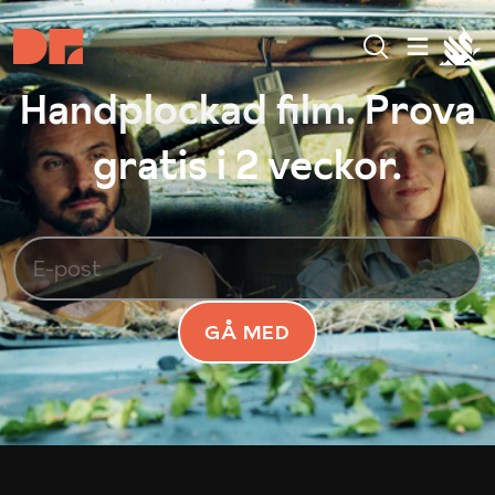
Handplockad film. Prova
gratis i 2 veckor.
GÅ MED