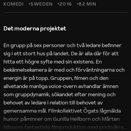
KOMEDI
SWEDEN
2016
82 MIN
Det moderna projektet
En grupp på sex personer och två ledare befinner
sig i ett stort hus på landet. De är alla där för att
hitta ett högre syfte med sin existens. En
bekännelsekamera är med och förväntningarna och
energin är på topp. Gruppen, filmen och den
allvetande manliga voice-overn avhandlar ämnen
som gruppdynamik, sökandet efter mening och
behovet av ledare i relation till behovet av
gemensamma mål. Filmkollektivet Ögats lågmälda
humor påminner om Gunilla Heilborn och Mårten
Nilssons fantastiska filmproduktion med pricksäkra