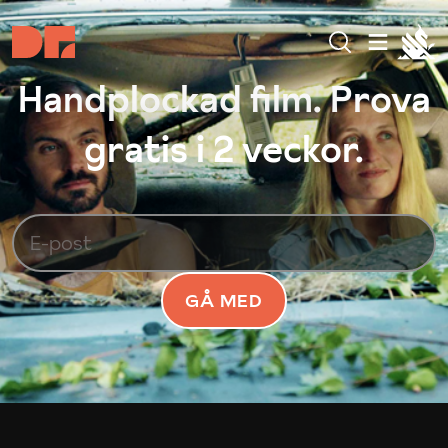
Handplockad film. Prova
gratis i 2 veckor.
GÅ MED