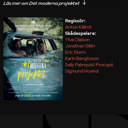
iakttagelser om hur svårt det kan vara att omsätta
teori till praktik.
Regissör:
Anton Källrot
Maja Kekonius
Skådespelare:
Ylva Olaison
Jonathan Silén
Eric Stern
Karin Bengtsson
Sally Palmqvist Procopé
Sigmund Hovind