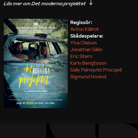
iakttagelser om hur svårt det kan vara att omsätta
teori till praktik.
Regissör:
Anton Källrot
Maja Kekonius
Skådespelare:
Ylva Olaison
Jonathan Silén
Eric Stern
Karin Bengtsson
Sally Palmqvist Procopé
Sigmund Hovind