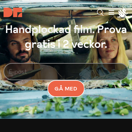
Handplockad film. Prova
gratis i 2 veckor.
GÅ MED