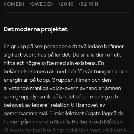
KOMEDI
SWEDEN
2016
82 MIN
Det moderna projektet
En grupp på sex personer och två ledare befinner
sig i ett stort hus på landet. De är alla där för att
hitta ett högre syfte med sin existens. En
bekännelsekamera är med och förväntningarna och
energin är på topp. Gruppen, filmen och den
allvetande manliga voice-overn avhandlar ämnen
som gruppdynamik, sökandet efter mening och
behovet av ledare i relation till behovet av
gemensamma mål. Filmkollektivet Ögats lågmälda
humor påminner om Gunilla Heilborn och Mårten
Nilssons fantastiska filmproduktion med pricksäkra