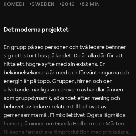
KOMEDI
SWEDEN
2016
82 MIN
Det moderna projektet
En grupp på sex personer och två ledare befinner
sig i ett stort hus på landet. De är alla där för att
hitta ett högre syfte med sin existens. En
bekännelsekamera är med och förväntningarna och
energin är på topp. Gruppen, filmen och den
allvetande manliga voice-overn avhandlar ämnen
som gruppdynamik, sökandet efter mening och
behovet av ledare i relation till behovet av
gemensamma mål. Filmkollektivet Ögats lågmälda
humor påminner om Gunilla Heilborn och Mårten
Nilssons fantastiska filmproduktion med pricksäkra