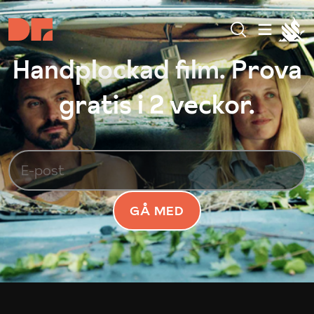
Handplockad film. Prova
gratis i 2 veckor.
GÅ MED