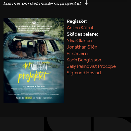
iakttagelser om hur svårt det kan vara att omsätta
teori till praktik.
Regissör:
Anton Källrot
Maja Kekonius
Skådespelare:
Ylva Olaison
Jonathan Silén
Eric Stern
Karin Bengtsson
Sally Palmqvist Procopé
Sigmund Hovind