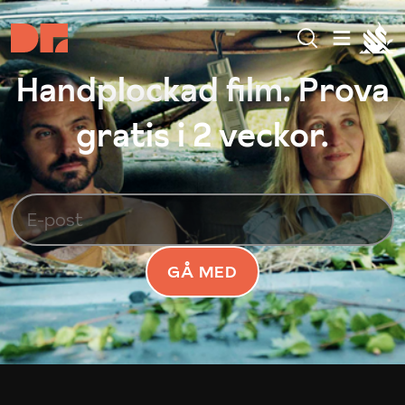
Handplockad film. Prova
gratis i 2 veckor.
GÅ MED