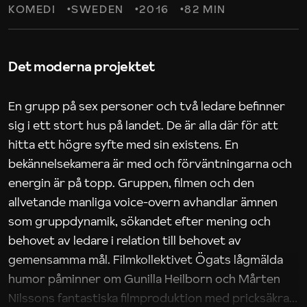
KOMEDI
SWEDEN
2016
82 MIN
Det moderna projektet
En grupp på sex personer och två ledare befinner
sig i ett stort hus på landet. De är alla där för att
hitta ett högre syfte med sin existens. En
bekännelsekamera är med och förväntningarna och
energin är på topp. Gruppen, filmen och den
allvetande manliga voice-overn avhandlar ämnen
som gruppdynamik, sökandet efter mening och
behovet av ledare i relation till behovet av
gemensamma mål. Filmkollektivet Ögats lågmälda
humor påminner om Gunilla Heilborn och Mårten
Nilssons fantastiska filmproduktion med pricksäkra