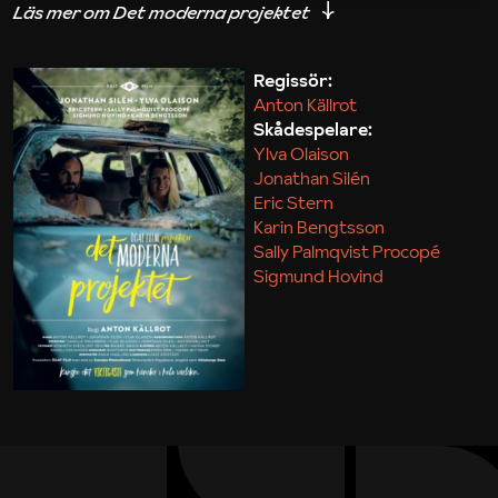
iakttagelser om hur svårt det kan vara att omsätta
teori till praktik.
Regissör:
Anton Källrot
Maja Kekonius
Skådespelare:
Ylva Olaison
Jonathan Silén
Eric Stern
Karin Bengtsson
Sally Palmqvist Procopé
Sigmund Hovind