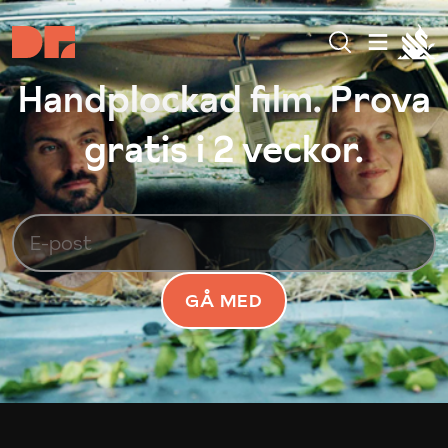
Handplockad film. Prova
gratis i 2 veckor.
GÅ MED