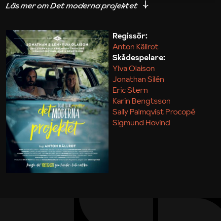
iakttagelser om hur svårt det kan vara att omsätta
teori till praktik.
Regissör:
Anton Källrot
Maja Kekonius
Skådespelare:
Ylva Olaison
Jonathan Silén
Eric Stern
Karin Bengtsson
Sally Palmqvist Procopé
Sigmund Hovind