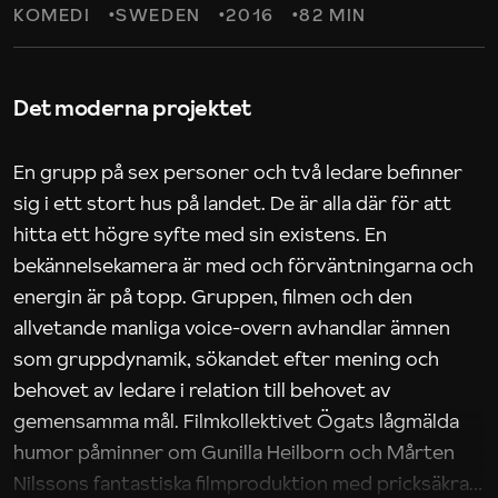
KOMEDI
SWEDEN
2016
82 MIN
Det moderna projektet
En grupp på sex personer och två ledare befinner
sig i ett stort hus på landet. De är alla där för att
hitta ett högre syfte med sin existens. En
bekännelsekamera är med och förväntningarna och
energin är på topp. Gruppen, filmen och den
allvetande manliga voice-overn avhandlar ämnen
som gruppdynamik, sökandet efter mening och
behovet av ledare i relation till behovet av
gemensamma mål. Filmkollektivet Ögats lågmälda
humor påminner om Gunilla Heilborn och Mårten
Nilssons fantastiska filmproduktion med pricksäkra