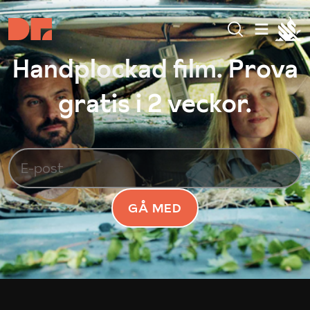
Handplockad film. Prova
gratis i 2 veckor.
GÅ MED