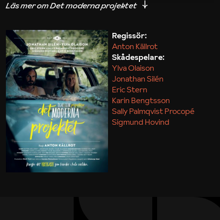
iakttagelser om hur svårt det kan vara att omsätta
teori till praktik.
Regissör:
Anton Källrot
Maja Kekonius
Skådespelare:
Ylva Olaison
Jonathan Silén
Eric Stern
Karin Bengtsson
Sally Palmqvist Procopé
Sigmund Hovind