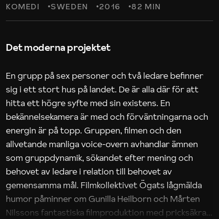
KOMEDI
SWEDEN
2016
82 MIN
Det moderna projektet
En grupp på sex personer och två ledare befinner
sig i ett stort hus på landet. De är alla där för att
hitta ett högre syfte med sin existens. En
bekännelsekamera är med och förväntningarna och
energin är på topp. Gruppen, filmen och den
allvetande manliga voice-overn avhandlar ämnen
som gruppdynamik, sökandet efter mening och
behovet av ledare i relation till behovet av
gemensamma mål. Filmkollektivet Ögats lågmälda
humor påminner om Gunilla Heilborn och Mårten
Nilssons fantastiska filmproduktion med pricksäkra