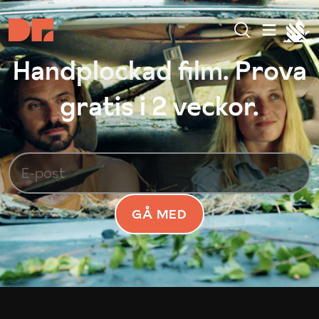
Handplockad film. Prova
gratis i 2 veckor.
GÅ MED