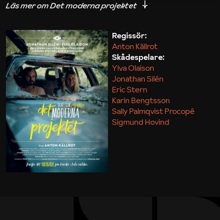
iakttagelser om hur svårt det kan vara att omsätta
teori till praktik.
Regissör:
Anton Källrot
Maja Kekonius
Skådespelare:
Ylva Olaison
Jonathan Silén
Eric Stern
Karin Bengtsson
Sally Palmqvist Procopé
Sigmund Hovind