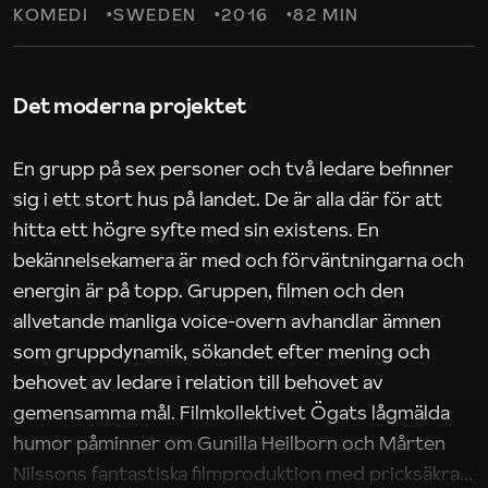
KOMEDI
SWEDEN
2016
82 MIN
Det moderna projektet
En grupp på sex personer och två ledare befinner
sig i ett stort hus på landet. De är alla där för att
hitta ett högre syfte med sin existens. En
bekännelsekamera är med och förväntningarna och
energin är på topp. Gruppen, filmen och den
allvetande manliga voice-overn avhandlar ämnen
som gruppdynamik, sökandet efter mening och
behovet av ledare i relation till behovet av
gemensamma mål. Filmkollektivet Ögats lågmälda
humor påminner om Gunilla Heilborn och Mårten
Nilssons fantastiska filmproduktion med pricksäkra