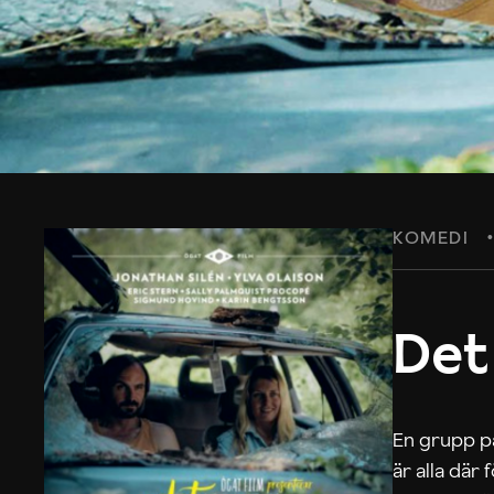
KOMEDI
Det
En grupp på
är alla där