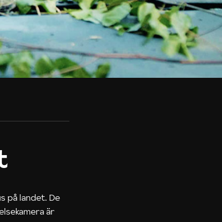
t
us på landet. De
nelsekamera är