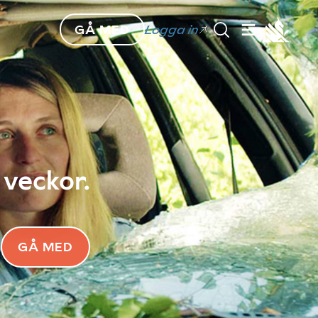
GÅ MED
Logga in
 veckor.
GÅ MED