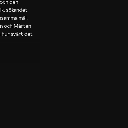
 och den
ik, sökandet
ensamma mål.
rn och Mårten
 hur svårt det