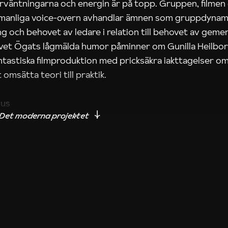
rväntningarna och energin är på topp. Gruppen, filmen
 manliga voice-overn avhandlar ämnen som gruppdynam
g och behovet av ledare i relation till behovet av gem
tivet Ögats lågmälda humor påminner om Gunilla Heilbo
ntastiska filmproduktion med pricksäkra iakttagelser om
 omsätta teori till praktik.
ius