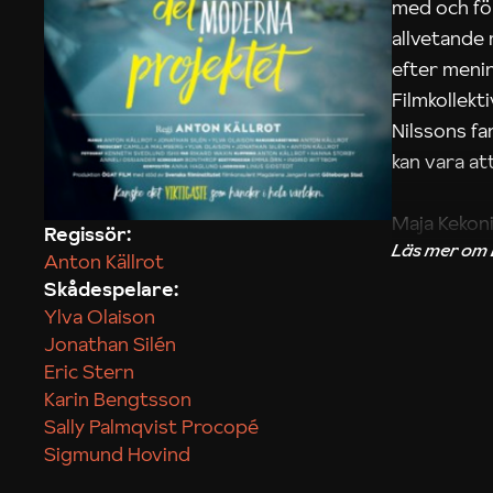
med och fö
allvetande
efter menin
Filmkollek
Nilssons fa
kan vara att
Maja Kekon
Regissör:
Anton Källrot
Skådespelare:
Ylva Olaison
Jonathan Silén
Eric Stern
Karin Bengtsson
Sally Palmqvist Procopé
Sigmund Hovind