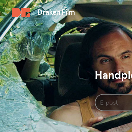
Draken Film
Handplo