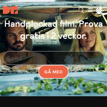
Handplockad film. Prova
gratis i 2 veckor.
GÅ MED