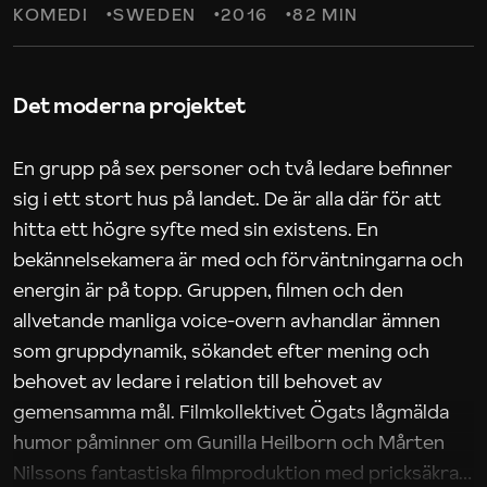
KOMEDI
SWEDEN
2016
82 MIN
Det moderna projektet
En grupp på sex personer och två ledare befinner
sig i ett stort hus på landet. De är alla där för att
hitta ett högre syfte med sin existens. En
bekännelsekamera är med och förväntningarna och
energin är på topp. Gruppen, filmen och den
allvetande manliga voice-overn avhandlar ämnen
som gruppdynamik, sökandet efter mening och
behovet av ledare i relation till behovet av
gemensamma mål. Filmkollektivet Ögats lågmälda
humor påminner om Gunilla Heilborn och Mårten
Nilssons fantastiska filmproduktion med pricksäkra