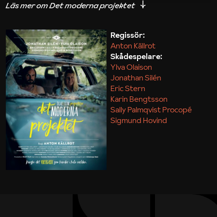
iakttagelser om hur svårt det kan vara att omsätta
teori till praktik.
Regissör:
Anton Källrot
Maja Kekonius
Skådespelare:
Ylva Olaison
Jonathan Silén
Eric Stern
Karin Bengtsson
Sally Palmqvist Procopé
Sigmund Hovind