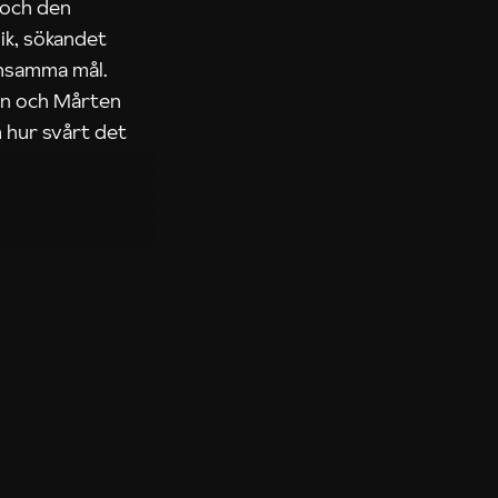
 och den
ik, sökandet
ensamma mål.
rn och Mårten
 hur svårt det