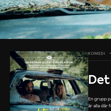
KOMEDI
Det
En grupp på
är alla där