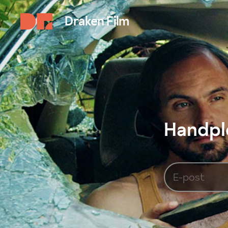
Draken Film
Handplo