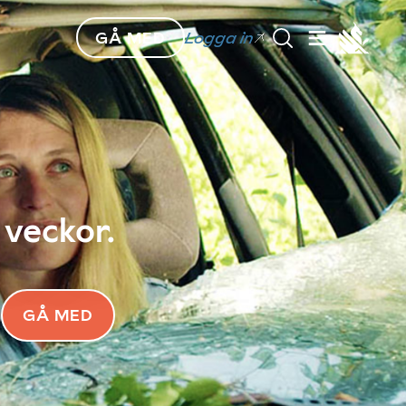
GÅ MED
Logga in
 veckor.
GÅ MED