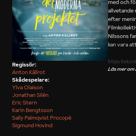
med och fö
allvetande
efter menin
Filmkollek
Nilssons fa
kan vara att
Maja Kekon
Regissör:
Anton Källrot
Skådespelare:
Ylva Olaison
Jonathan Silén
Eric Stern
Karin Bengtsson
Sally Palmqvist Procopé
Sigmund Hovind