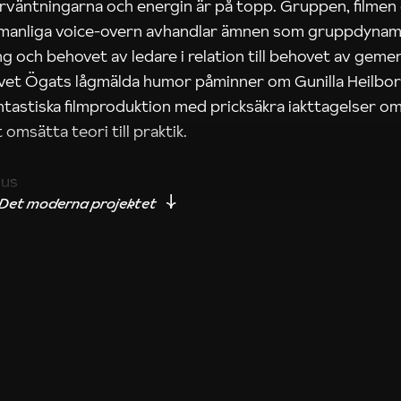
rväntningarna och energin är på topp. Gruppen, filmen
 manliga voice-overn avhandlar ämnen som gruppdynam
g och behovet av ledare i relation till behovet av gem
tivet Ögats lågmälda humor påminner om Gunilla Heilbo
ntastiska filmproduktion med pricksäkra iakttagelser om
 omsätta teori till praktik.
ius