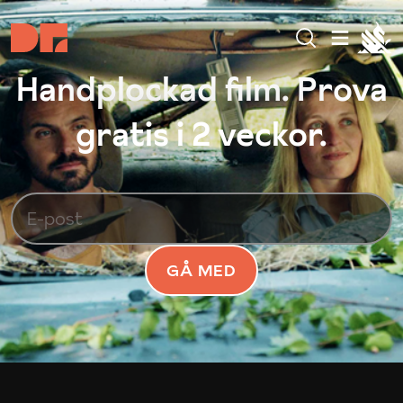
Handplockad film. Prova
gratis i 2 veckor.
GÅ MED