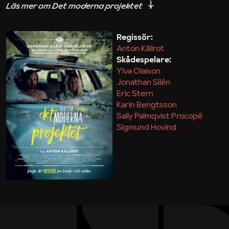
iakttagelser om hur svårt det kan vara att omsätta
teori till praktik.
Regissör:
Anton Källrot
Maja Kekonius
Skådespelare:
Ylva Olaison
Jonathan Silén
Eric Stern
Karin Bengtsson
Sally Palmqvist Procopé
Sigmund Hovind