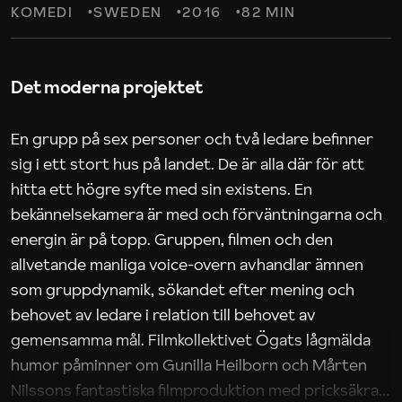
KOMEDI
SWEDEN
2016
82 MIN
Det moderna projektet
En grupp på sex personer och två ledare befinner
sig i ett stort hus på landet. De är alla där för att
hitta ett högre syfte med sin existens. En
bekännelsekamera är med och förväntningarna och
energin är på topp. Gruppen, filmen och den
allvetande manliga voice-overn avhandlar ämnen
som gruppdynamik, sökandet efter mening och
behovet av ledare i relation till behovet av
gemensamma mål. Filmkollektivet Ögats lågmälda
humor påminner om Gunilla Heilborn och Mårten
Nilssons fantastiska filmproduktion med pricksäkra