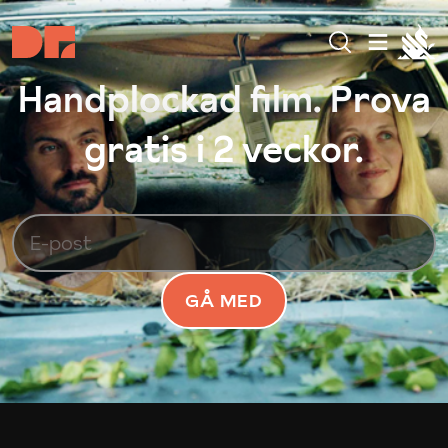
Handplockad film. Prova
gratis i 2 veckor.
GÅ MED