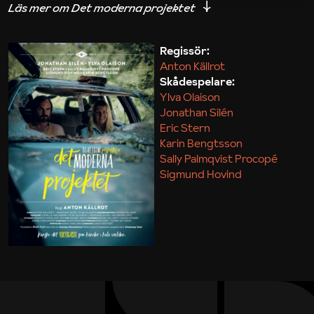
iakttagelser om hur svårt det kan vara att omsätta
teori till praktik.
Regissör:
Anton Källrot
Maja Kekonius
Skådespelare:
Ylva Olaison
Jonathan Silén
Eric Stern
Karin Bengtsson
Sally Palmqvist Procopé
Sigmund Hovind