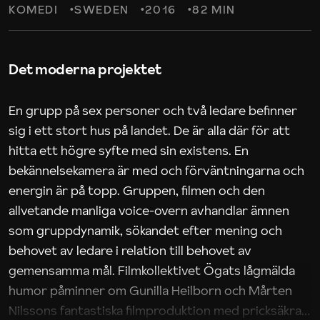
KOMEDI
SWEDEN
2016
82 MIN
Det moderna projektet
En grupp på sex personer och två ledare befinner
sig i ett stort hus på landet. De är alla där för att
hitta ett högre syfte med sin existens. En
bekännelsekamera är med och förväntningarna och
energin är på topp. Gruppen, filmen och den
allvetande manliga voice-overn avhandlar ämnen
som gruppdynamik, sökandet efter mening och
behovet av ledare i relation till behovet av
gemensamma mål. Filmkollektivet Ögats lågmälda
humor påminner om Gunilla Heilborn och Mårten
Nilssons fantastiska filmproduktion med pricksäkra