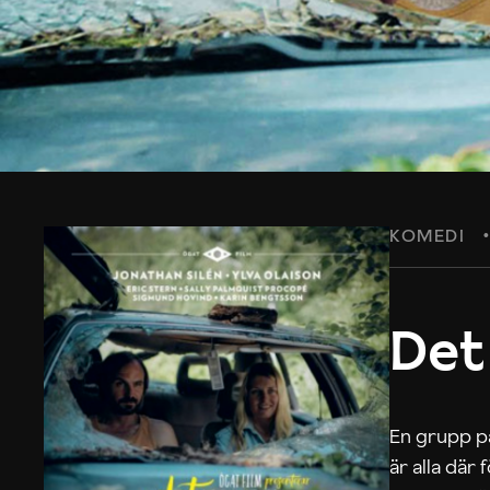
KOMEDI
Det
En grupp på
är alla där