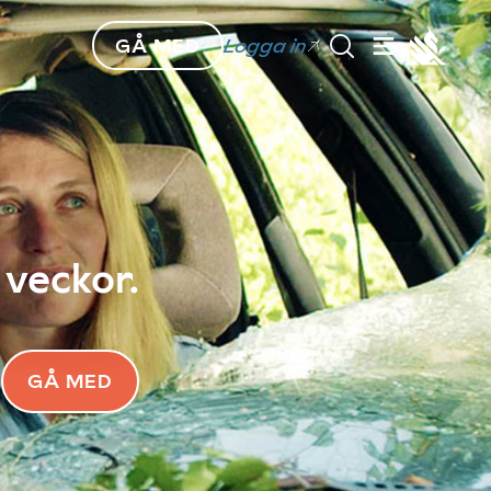
GÅ MED
Logga in
 veckor.
GÅ MED