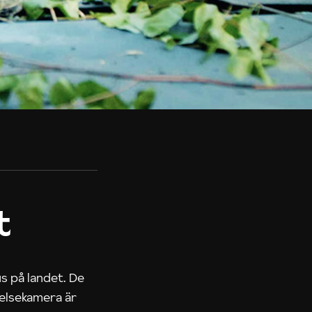
t
us på landet. De
nelsekamera är