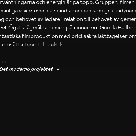
rväntningarna och energin är på topp. Gruppen, filmen
 manliga voice-overn avhandlar ämnen som gruppdynam
g och behovet av ledare i relation till behovet av gem
tivet Ögats lågmälda humor påminner om Gunilla Heilbo
ntastiska filmproduktion med pricksäkra iakttagelser om
 omsätta teori till praktik.
ius