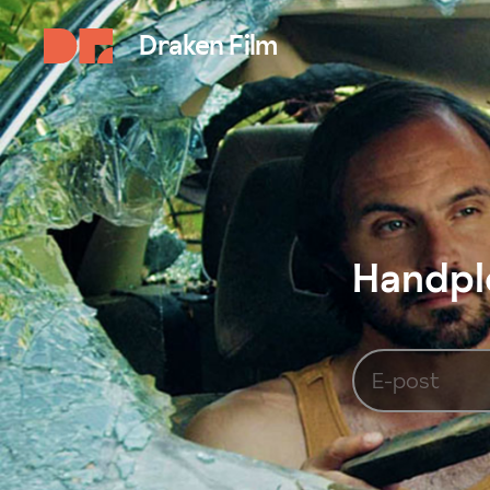
Draken Film
Handplo