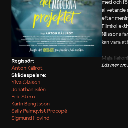
med och fö
allvetande
efter menin
Filmkollek
Nilssons fa
kan vara att
Maja Kekon
Regissör:
Anton Källrot
Skådespelare:
Ylva Olaison
Jonathan Silén
Eric Stern
Karin Bengtsson
Sally Palmqvist Procopé
Sigmund Hovind