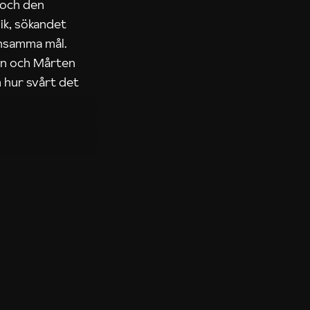
 och den
ik, sökandet
ensamma mål.
rn och Mårten
 hur svårt det