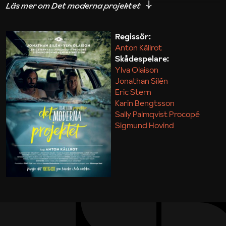
iakttagelser om hur svårt det kan vara att omsätta
teori till praktik.
Regissör:
Anton Källrot
Maja Kekonius
Skådespelare:
Ylva Olaison
Jonathan Silén
Eric Stern
Karin Bengtsson
Sally Palmqvist Procopé
Sigmund Hovind