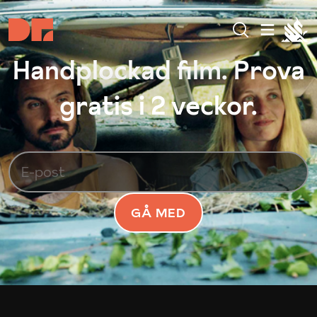
Handplockad film. Prova
gratis i 2 veckor.
GÅ MED