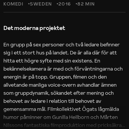
KOMEDI
SWEDEN
2016
82 MIN
Det moderna projektet
En grupp på sex personer och två ledare befinner
sig i ett stort hus på landet. De är alla där för att
hitta ett högre syfte med sin existens. En
bekännelsekamera är med och förväntningarna och
energin är på topp. Gruppen, filmen och den
allvetande manliga voice-overn avhandlar ämnen
som gruppdynamik, sökandet efter mening och
behovet av ledare i relation till behovet av
gemensamma mål. Filmkollektivet Ögats lågmälda
humor påminner om Gunilla Heilborn och Mårten
Nilssons fantastiska filmproduktion med pricksäkra