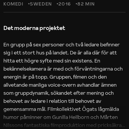
KOMEDI
SWEDEN
2016
82 MIN
Det moderna projektet
En grupp på sex personer och två ledare befinner
sig i ett stort hus på landet. De är alla där för att
hitta ett högre syfte med sin existens. En
bekännelsekamera är med och förväntningarna och
energin är på topp. Gruppen, filmen och den
allvetande manliga voice-overn avhandlar ämnen
som gruppdynamik, sökandet efter mening och
behovet av ledare i relation till behovet av
gemensamma mål. Filmkollektivet Ögats lågmälda
humor påminner om Gunilla Heilborn och Mårten
Nilssons fantastiska filmproduktion med pricksäkra