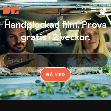
Handplockad film. Prova
gratis i 2 veckor.
GÅ MED