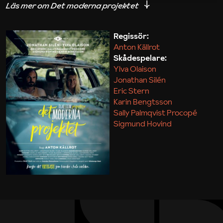
iakttagelser om hur svårt det kan vara att omsätta
teori till praktik.
Regissör:
Anton Källrot
Maja Kekonius
Skådespelare:
Ylva Olaison
Jonathan Silén
Eric Stern
Karin Bengtsson
Sally Palmqvist Procopé
Sigmund Hovind