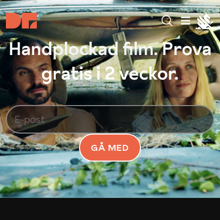
Handplockad film. Prova
gratis i 2 veckor.
GÅ MED