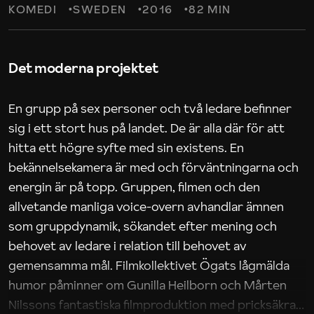
KOMEDI
SWEDEN
2016
82 MIN
Det moderna projektet
En grupp på sex personer och två ledare befinner
sig i ett stort hus på landet. De är alla där för att
hitta ett högre syfte med sin existens. En
bekännelsekamera är med och förväntningarna och
energin är på topp. Gruppen, filmen och den
allvetande manliga voice-overn avhandlar ämnen
som gruppdynamik, sökandet efter mening och
behovet av ledare i relation till behovet av
gemensamma mål. Filmkollektivet Ögats lågmälda
humor påminner om Gunilla Heilborn och Mårten
Nilssons fantastiska filmproduktion med pricksäkra