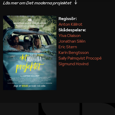
iakttagelser om hur svårt det kan vara att omsätta
teori till praktik.
Regissör:
Anton Källrot
Maja Kekonius
Skådespelare:
Ylva Olaison
Jonathan Silén
Eric Stern
Karin Bengtsson
Sally Palmqvist Procopé
Sigmund Hovind