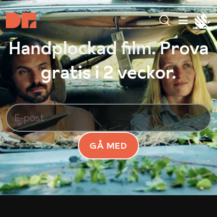
Handplockad film. Prova
gratis i 2 veckor.
GÅ MED