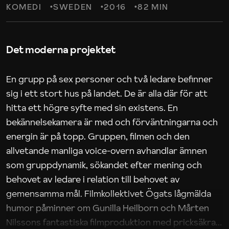
KOMEDI
SWEDEN
2016
82 MIN
Det moderna projektet
En grupp på sex personer och två ledare befinner
sig i ett stort hus på landet. De är alla där för att
hitta ett högre syfte med sin existens. En
bekännelsekamera är med och förväntningarna och
energin är på topp. Gruppen, filmen och den
allvetande manliga voice-overn avhandlar ämnen
som gruppdynamik, sökandet efter mening och
behovet av ledare i relation till behovet av
gemensamma mål. Filmkollektivet Ögats lågmälda
humor påminner om Gunilla Heilborn och Mårten
Nilssons fantastiska filmproduktion med pricksäkra