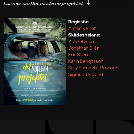
iakttagelser om hur svårt det kan vara att omsätta
teori till praktik.
Regissör:
Anton Källrot
Maja Kekonius
Skådespelare:
Ylva Olaison
Jonathan Silén
Eric Stern
Karin Bengtsson
Sally Palmqvist Procopé
Sigmund Hovind