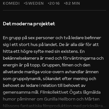
KOMEDI
SWEDEN
2016
82 MIN
Det moderna projektet
En grupp på sex personer och två ledare befinner
sig i ett stort hus på landet. De är alla där för att
hitta ett högre syfte med sin existens. En
bekännelsekamera är med och förväntningarna och
energin är på topp. Gruppen, filmen och den
allvetande manliga voice-overn avhandlar ämnen
som gruppdynamik, sökandet efter mening och
behovet av ledare i relation till behovet av
gemensamma mål. Filmkollektivet Ögats lågmälda
humor påminner om Gunilla Heilborn och Mårten
Nilssons fantastiska filmproduktion med pricksäkra