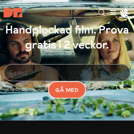
Handplockad film. Prova
gratis i 2 veckor.
GÅ MED