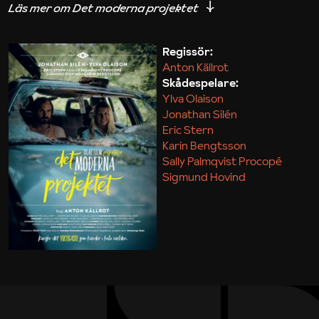
iakttagelser om hur svårt det kan vara att omsätta
teori till praktik.
Regissör:
Anton Källrot
Maja Kekonius
Skådespelare:
Ylva Olaison
Jonathan Silén
Eric Stern
Karin Bengtsson
Sally Palmqvist Procopé
Sigmund Hovind