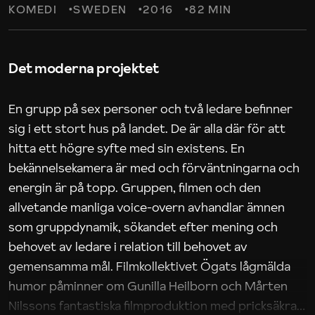
KOMEDI
SWEDEN
2016
82 MIN
Det moderna projektet
En grupp på sex personer och två ledare befinner
sig i ett stort hus på landet. De är alla där för att
hitta ett högre syfte med sin existens. En
bekännelsekamera är med och förväntningarna och
energin är på topp. Gruppen, filmen och den
allvetande manliga voice-overn avhandlar ämnen
som gruppdynamik, sökandet efter mening och
behovet av ledare i relation till behovet av
gemensamma mål. Filmkollektivet Ögats lågmälda
humor påminner om Gunilla Heilborn och Mårten
Nilssons fantastiska filmproduktion med pricksäkra