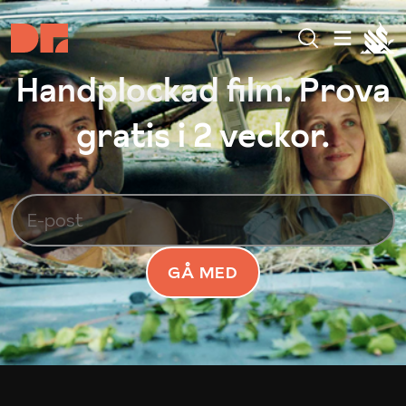
Handplockad film. Prova
gratis i 2 veckor.
GÅ MED