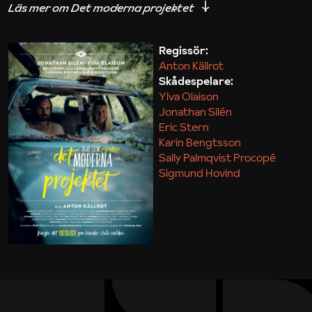
iakttagelser om hur svårt det kan vara att omsätta
teori till praktik.
Regissör:
Anton Källrot
Maja Kekonius
Skådespelare:
Ylva Olaison
Jonathan Silén
Eric Stern
Karin Bengtsson
Sally Palmqvist Procopé
Sigmund Hovind