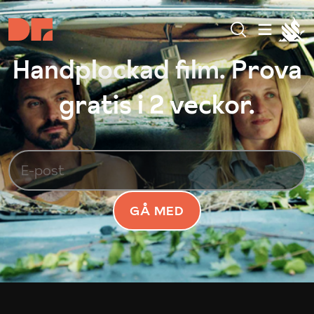
Handplockad film. Prova
gratis i 2 veckor.
GÅ MED