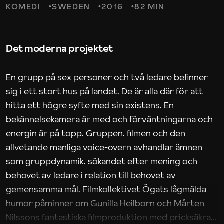
KOMEDI
SWEDEN
2016
82 MIN
Det moderna projektet
En grupp på sex personer och två ledare befinner
sig i ett stort hus på landet. De är alla där för att
hitta ett högre syfte med sin existens. En
bekännelsekamera är med och förväntningarna och
energin är på topp. Gruppen, filmen och den
allvetande manliga voice-overn avhandlar ämnen
som gruppdynamik, sökandet efter mening och
behovet av ledare i relation till behovet av
gemensamma mål. Filmkollektivet Ögats lågmälda
humor påminner om Gunilla Heilborn och Mårten
Nilssons fantastiska filmproduktion med pricksäkra