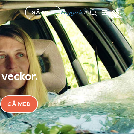
GÅ MED
Logga in
 veckor.
GÅ MED