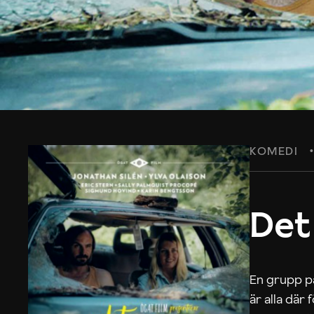
KOMEDI
Det
En grupp på
är alla där