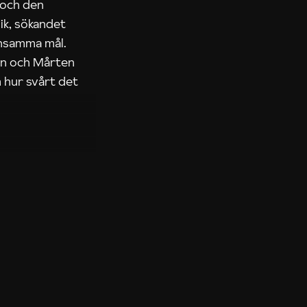
 och den
ik, sökandet
ensamma mål.
rn och Mårten
 hur svårt det