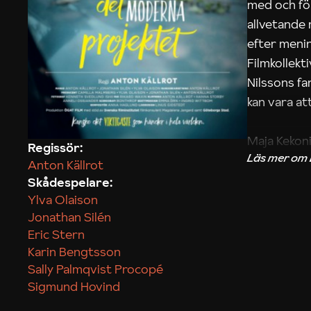
med och fö
allvetande
efter menin
Filmkollek
Nilssons fa
kan vara att
Maja Kekon
Regissör:
Anton Källrot
Skådespelare:
Ylva Olaison
Jonathan Silén
Eric Stern
Karin Bengtsson
Sally Palmqvist Procopé
Sigmund Hovind