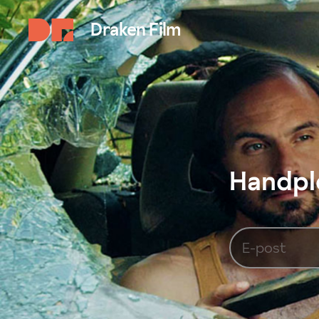
Draken Film
Handplo