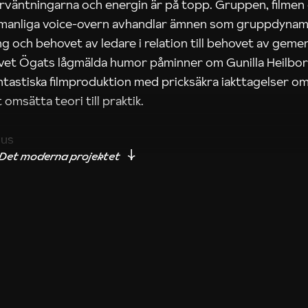
rväntningarna och energin är på topp. Gruppen, filmen
 manliga voice-overn avhandlar ämnen som gruppdynam
g och behovet av ledare i relation till behovet av gem
tivet Ögats lågmälda humor påminner om Gunilla Heilbo
ntastiska filmproduktion med pricksäkra iakttagelser om
 omsätta teori till praktik.
ius