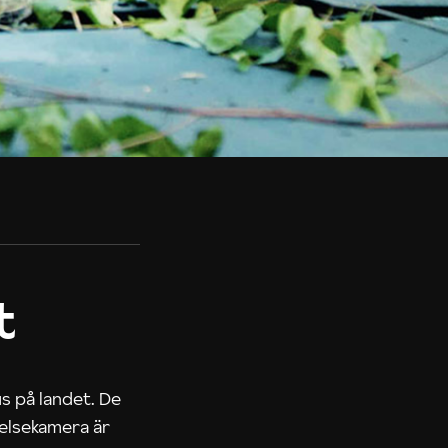
t
us på landet. De
nelsekamera är