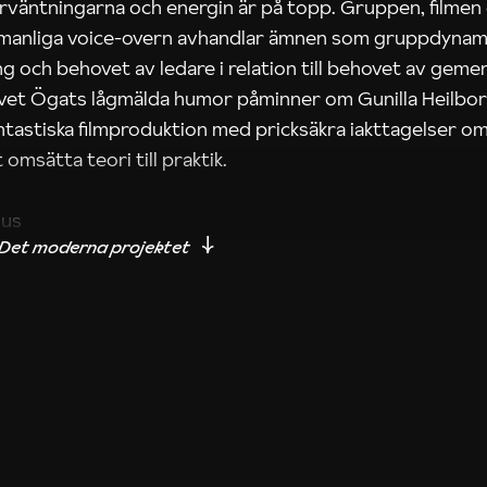
rväntningarna och energin är på topp. Gruppen, filmen
 manliga voice-overn avhandlar ämnen som gruppdynam
g och behovet av ledare i relation till behovet av gem
tivet Ögats lågmälda humor påminner om Gunilla Heilbo
ntastiska filmproduktion med pricksäkra iakttagelser om
 omsätta teori till praktik.
ius