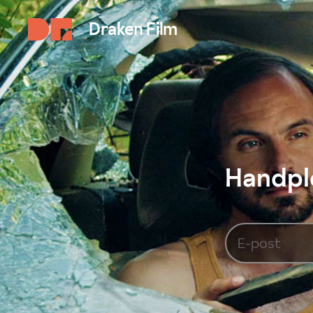
Draken Film
Handplo