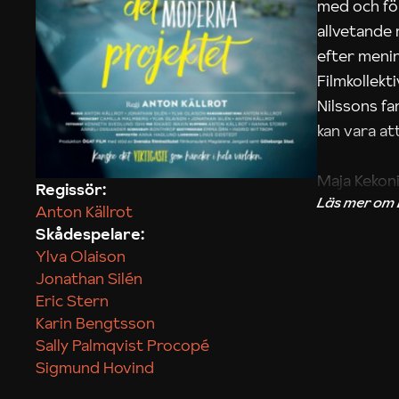
med och fö
allvetande
efter menin
Filmkollek
Nilssons fa
kan vara att
Maja Kekon
Regissör:
Anton Källrot
Skådespelare:
Ylva Olaison
Jonathan Silén
Eric Stern
Karin Bengtsson
Sally Palmqvist Procopé
Sigmund Hovind