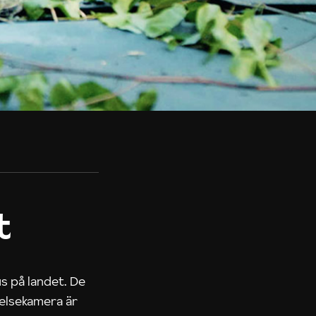
t
us på landet. De
nelsekamera är