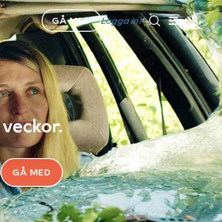
GÅ MED
Logga in
 veckor.
GÅ MED