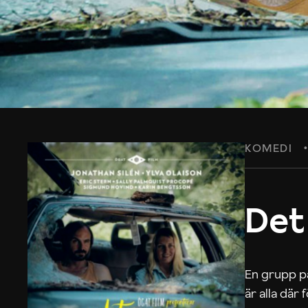
KOMEDI
Det
En grupp på
är alla där