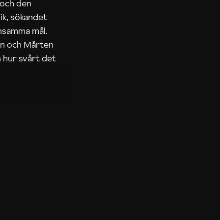
 och den
ik, sökandet
ensamma mål.
rn och Mårten
 hur svårt det