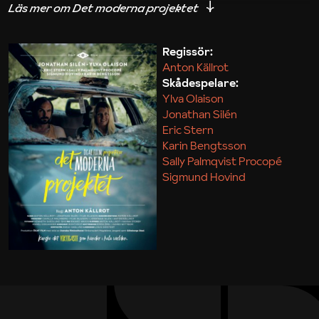
iakttagelser om hur svårt det kan vara att omsätta
teori till praktik.
Regissör:
Anton Källrot
Maja Kekonius
Skådespelare:
Ylva Olaison
Jonathan Silén
Eric Stern
Karin Bengtsson
Sally Palmqvist Procopé
Sigmund Hovind