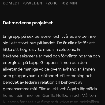
KOMEDI
SWEDEN
2016
82 MIN
Det moderna projektet
En grupp på sex personer och två ledare befinner
sig i ett stort hus på landet. De är alla där för att
hitta ett högre syfte med sin existens. En
bekännelsekamera är med och förväntningarna och
energin är på topp. Gruppen, filmen och den
allvetande manliga voice-overn avhandlar ämnen
som gruppdynamik, sökandet efter mening och
behovet av ledare i relation till behovet av
gemensamma mål. Filmkollektivet Ögats lågmälda
humor påminner om Gunilla Heilborn och Mårten
Nilssons fantastiska filmproduktion med pricksäkra