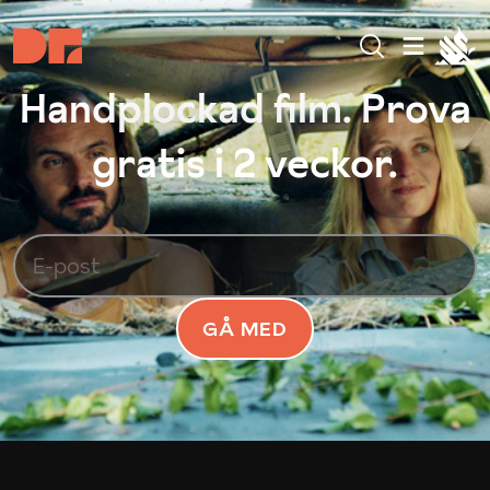
Handplockad film. Prova
gratis i 2 veckor.
GÅ MED