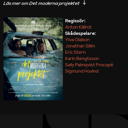
iakttagelser om hur svårt det kan vara att omsätta
teori till praktik.
Regissör:
Anton Källrot
Maja Kekonius
Skådespelare:
Ylva Olaison
Jonathan Silén
Eric Stern
Karin Bengtsson
Sally Palmqvist Procopé
Sigmund Hovind