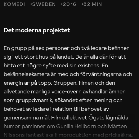
KOMEDI
SWEDEN
2016
82 MIN
Det moderna projektet
En grupp på sex personer och två ledare befinner
sig i ett stort hus på landet. De är alla där för att
hitta ett högre syfte med sin existens. En
bekännelsekamera är med och förväntningarna och
energin är på topp. Gruppen, filmen och den
allvetande manliga voice-overn avhandlar ämnen
som gruppdynamik, sökandet efter mening och
behovet av ledare i relation till behovet av
gemensamma mål. Filmkollektivet Ögats lågmälda
humor påminner om Gunilla Heilborn och Mårten
Nilssons fantastiska filmproduktion med pricksäkra