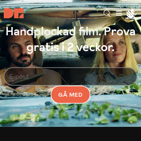
Handplockad film. Prova
gratis i 2 veckor.
GÅ MED