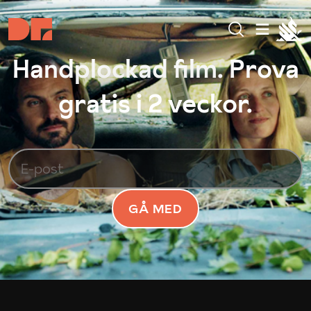
Handplockad film. Prova
gratis i 2 veckor.
GÅ MED