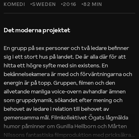
KOMEDI
SWEDEN
2016
82 MIN
Det moderna projektet
En grupp på sex personer och två ledare befinner
sig i ett stort hus på landet. De är alla där för att
hitta ett högre syfte med sin existens. En
bekännelsekamera är med och förväntningarna och
energin är på topp. Gruppen, filmen och den
allvetande manliga voice-overn avhandlar ämnen
som gruppdynamik, sökandet efter mening och
behovet av ledare i relation till behovet av
gemensamma mål. Filmkollektivet Ögats lågmälda
humor påminner om Gunilla Heilborn och Mårten
Nilssons fantastiska filmproduktion med pricksäkra