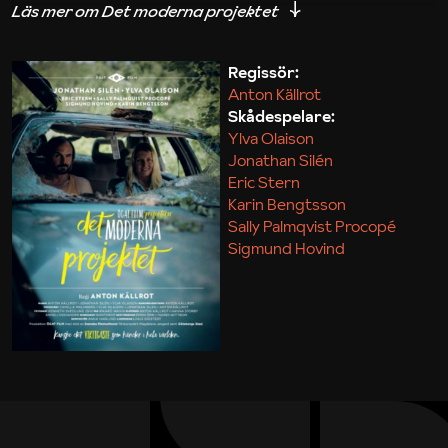
iakttagelser om hur svårt det kan vara att omsätta
teori till praktik.
Regissör:
Anton Källrot
Maja Kekonius
Skådespelare:
Ylva Olaison
Jonathan Silén
Eric Stern
Karin Bengtsson
Sally Palmqvist Procopé
Sigmund Hovind