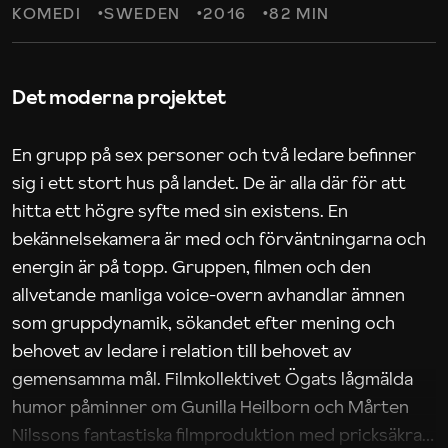
KOMEDI
SWEDEN
2016
82 MIN
Det moderna projektet
En grupp på sex personer och två ledare befinner
sig i ett stort hus på landet. De är alla där för att
hitta ett högre syfte med sin existens. En
bekännelsekamera är med och förväntningarna och
energin är på topp. Gruppen, filmen och den
allvetande manliga voice-overn avhandlar ämnen
som gruppdynamik, sökandet efter mening och
behovet av ledare i relation till behovet av
gemensamma mål. Filmkollektivet Ögats lågmälda
humor påminner om Gunilla Heilborn och Mårten
Nilssons fantastiska filmproduktion med pricksäkra