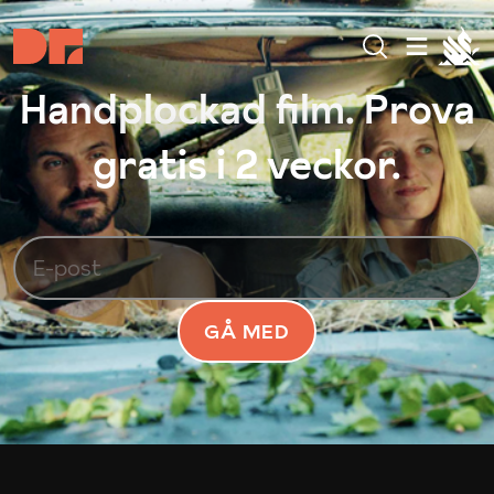
Handplockad film. Prova
gratis i 2 veckor.
GÅ MED