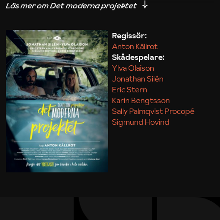
iakttagelser om hur svårt det kan vara att omsätta
teori till praktik.
Regissör:
Anton Källrot
Maja Kekonius
Skådespelare:
Ylva Olaison
Jonathan Silén
Eric Stern
Karin Bengtsson
Sally Palmqvist Procopé
Sigmund Hovind