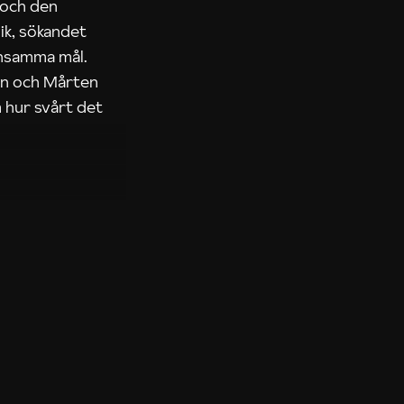
 och den
ik, sökandet
ensamma mål.
rn och Mårten
 hur svårt det