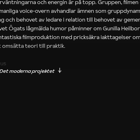
rväntningarna och energin är på topp. Gruppen, filmen
 manliga voice-overn avhandlar ämnen som gruppdynam
g och behovet av ledare i relation till behovet av gem
tivet Ögats lågmälda humor påminner om Gunilla Heilbo
ntastiska filmproduktion med pricksäkra iakttagelser om
 omsätta teori till praktik.
ius