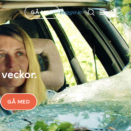
GÅ MED
Logga in
 veckor.
GÅ MED